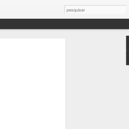
e cheiro de alho nos dedos após
odores). E quem já passou por isso sabe
evisão uma dica dada pela Meryl Streep
sar sal nos dedos e unhas, e depois