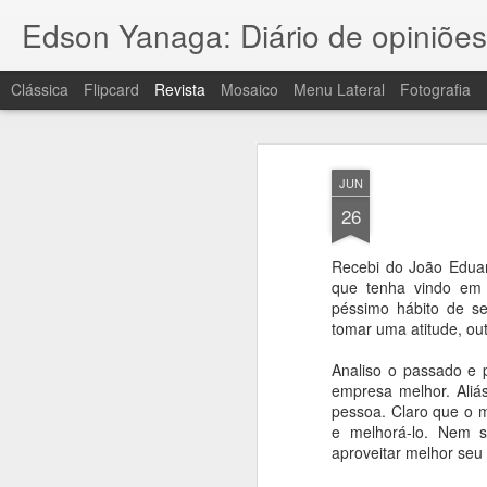
Edson Yanaga: Diário de opiniões
Clássica
Flipcard
Revista
Mosaico
Menu Lateral
Fotografia
JUN
26
Recebi do João Eduar
Como eliminar o c
que tenha vindo em
MAR
péssimo hábito de se
16
mãos?
tomar uma atitude, out
Essa é uma dica para quem costuma se 
Analiso o passado e 
embora ultimamente bem raro).
empresa melhor. Aliá
pessoa. Claro que o m
e melhorá-lo. Nem s
aproveitar melhor seu 