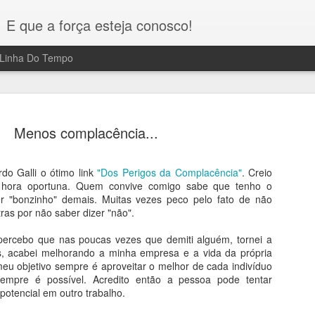
E que a força esteja conosco!
Linha Do Tempo
Menos complacência...
do Galli o ótimo link
"Dos Perigos da Complacência"
. Creio
heiro de alho das
 hora oportuna. Quem convive comigo sabe que tenho o
Por inúmeras vezes fiquei com aquel
r "bonzinho" demais. Muitas vezes peco pelo fato de não
cozinhar (o mesmo vale para outros 
ras por não saber dizer "não".
que o cheiro é persistente. Vi na tel
sobre como retirar estes odores: pas
aventurar na cozinha (é o meu caso,
percebo que nas poucas vezes que demiti alguém, tornei a
enxaguar.
s, acabei melhorando a minha empresa e a vida da própria
eu objetivo sempre é aproveitar o melhor de cada indivíduo
empre é possível. Acredito então a pessoa pode tentar
potencial em outro trabalho.